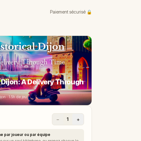
Paiement sécurisé 🔒
l Dijon: A Delivery Through
ijon · 1.5h de jeu
−
+
1
e par joueur ou par équipe
 sur un seul téléphone, ou prenez chacun le