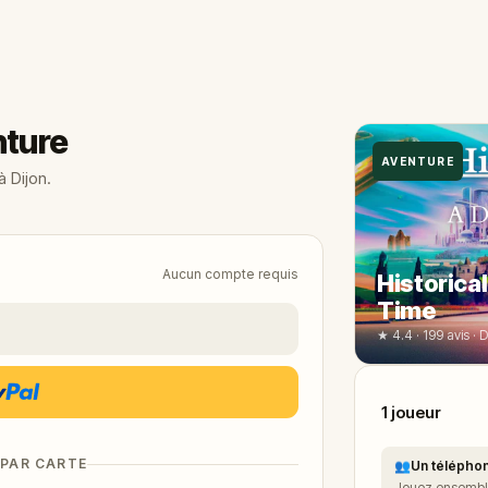
nture
AVENTURE
 Dijon.
Aucun compte requis
Historica
Time
★ 4.4 · 199 avis · D
1
joueur
 PAR CARTE
👥
Un téléphon
Jouez ensemble