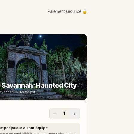
Paiement sécurisé 🔒
 Savannah: Haunted City
Savannah · 2.4h de jeu
−
+
1
e par joueur ou par équipe
 sur un seul téléphone, ou prenez chacun le