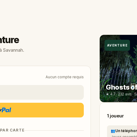
nture
AVENTURE
 à Savannah.
Aucun compte requis
Ghosts of
★ 4.7 · 232 avis · 
1
joueur
 PAR CARTE
👥
Un téléphon
Jouez ensemble