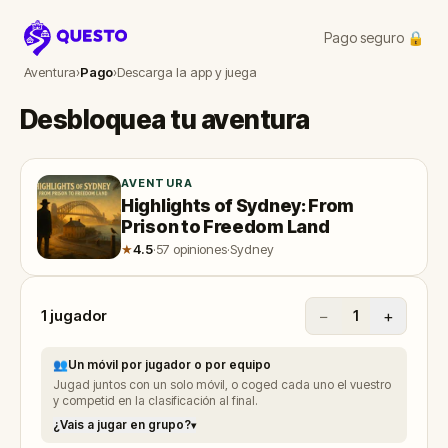
Pago seguro 🔒
Questo
Aventura
›
Pago
›
Descarga la app y juega
Desbloquea tu aventura
AVENTURA
Highlights of Sydney: From
Prison to Freedom Land
★
4.5
·
57 opiniones
·
Sydney
1
jugador
−
+
1
👥
Un móvil por jugador o por equipo
Jugad juntos con un solo móvil, o coged cada uno el vuestro
y competid en la clasificación al final.
¿Vais a jugar en grupo?
▾